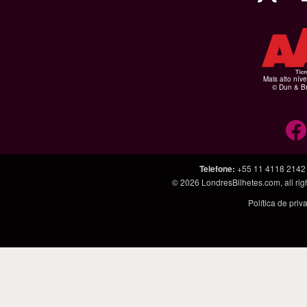
Mais alto níve
© Dun & Br
Telefone
:
+55 11 4118 2142
© 2026
LondresBilhetes.com
, all r
Política de pri