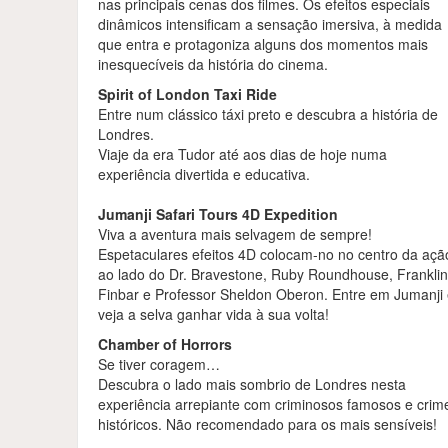
nas principais cenas dos filmes. Os efeitos especiais
dinâmicos intensificam a sensação imersiva, à medida
que entra e protagoniza alguns dos momentos mais
inesquecíveis da história do cinema.
Spirit of London Taxi Ride
Entre num clássico táxi preto e descubra a história de
Londres.
Viaje da era Tudor até aos dias de hoje numa
experiência divertida e educativa.
Jumanji Safari Tours 4D Expedition
Viva a aventura mais selvagem de sempre!
Espetaculares efeitos 4D colocam-no no centro da açã
ao lado do Dr. Bravestone, Ruby Roundhouse, Frankli
Finbar e Professor Sheldon Oberon. Entre em Jumanji
veja a selva ganhar vida à sua volta!
Chamber of Horrors
Se tiver coragem…
Descubra o lado mais sombrio de Londres nesta
experiência arrepiante com criminosos famosos e crim
históricos. Não recomendado para os mais sensíveis!