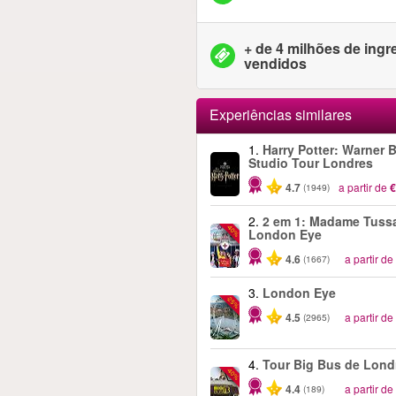
+ de 4 milhões de ing
vendidos
Experiências similares
1.
Harry Potter: Warner B
Studio Tour Londres
4.7
a partir de
€
(1949)
2.
2 em 1: Madame Tuss
-40%
London Eye
4.6
a partir de
(1667)
3.
London Eye
-25%
4.5
a partir de
(2965)
4.
Tour Big Bus de Lond
-40%
4.4
a partir de
(189)