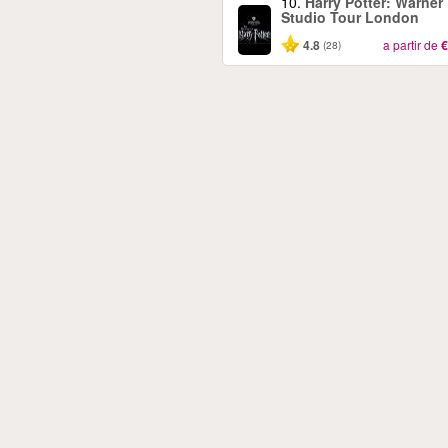
10.
Harry Potter: Warner
Studio Tour London
4.8
a partir de
€
(28)