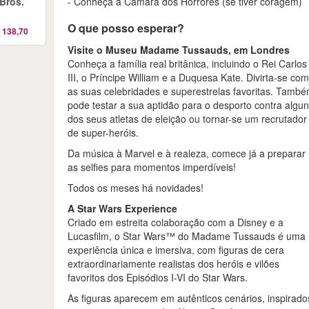
 Bros.
- Conheça a Câmara dos Horrores (se tiver coragem)
O que posso esperar?
 138,70
Visite o Museu Madame Tussauds, em Londres
Conheça a família real britânica, incluindo o Rei Carlos
III, o Príncipe William e a Duquesa Kate. Divirta-se co
as suas celebridades e superestrelas favoritas. Tamb
pode testar a sua aptidão para o desporto contra algu
dos seus atletas de eleição ou tornar-se um recrutador
de super-heróis.
Da música à Marvel e à realeza, comece já a preparar
as selfies para momentos imperdíveis!
Todos os meses há novidades!
A Star Wars Experience
Criado em estreita colaboração com a Disney e a
Lucasfilm, o Star Wars™ do Madame Tussauds é uma
experiência única e imersiva, com figuras de cera
extraordinariamente realistas dos heróis e vilões
favoritos dos Episódios I-VI do Star Wars.
As figuras aparecem em autênticos cenários, inspirado