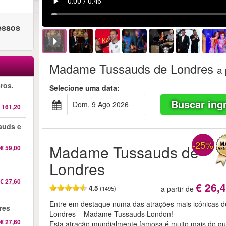
ressos
Madame Tussauds de Londres
a 
ros.
Selecione uma data:
Buscar ing
dom, 9 Ago 2026
 161,20
auds e
-25%
Madame Tussauds de
€ 59,00
Londres
€ 27,60
€ 26,
4.5
a partir de
(1495)
Entre em destaque numa das atrações mais icónicas d
res
Londres – Madame Tussauds London!
€ 27,60
Esta atração mundialmente famosa é muito mais do q