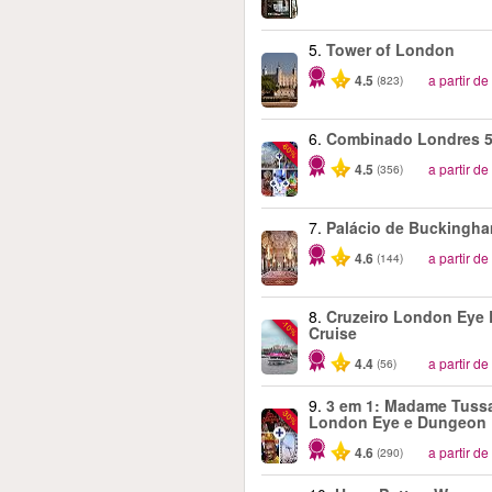
5.
Tower of London
4.5
a partir de
(823)
6.
Combinado Londres 5
-60%
4.5
a partir de
(356)
7.
Palácio de Buckingh
4.6
a partir de
(144)
8.
Cruzeiro London Eye 
-10%
Cruise
4.4
a partir de
(56)
9.
3 em 1: Madame Tuss
-30%
London Eye e Dungeon
4.6
a partir de
(290)