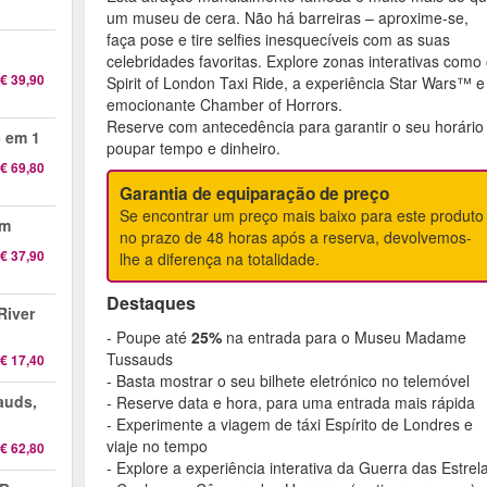
um museu de cera. Não há barreiras – aproxime-se,
faça pose e tire selfies inesquecíveis com as suas
celebridades favoritas. Explore zonas interativas como
€ 39,90
Spirit of London Taxi Ride, a experiência Star Wars™ e
emocionante Chamber of Horrors.
Reserve com antecedência para garantir o seu horário
 em 1
poupar tempo e dinheiro.
€ 69,80
Garantia de equiparação de preço
Se encontrar um preço mais baixo para este produto
am
no prazo de 48 horas após a reserva, devolvemos-
€ 37,90
lhe a diferença na totalidade.
Destaques
River
- Poupe até
25%
na entrada para o Museu Madame
Tussauds
€ 17,40
- Basta mostrar o seu bilhete eletrónico no telemóvel
auds,
- Reserve data e hora, para uma entrada mais rápida
- Experimente a viagem de táxi Espírito de Londres e
viaje no tempo
€ 62,80
- Explore a experiência interativa da Guerra das Estrel