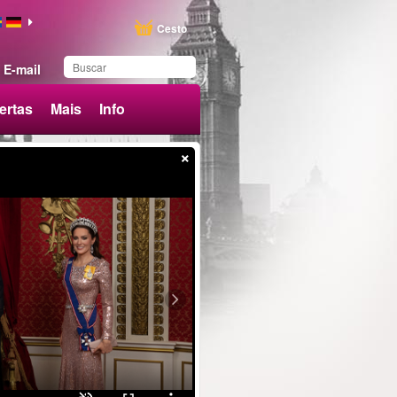
Cesto
E-mail
ertas
Mais
Info
×
Produto adicionado aos
favoritos