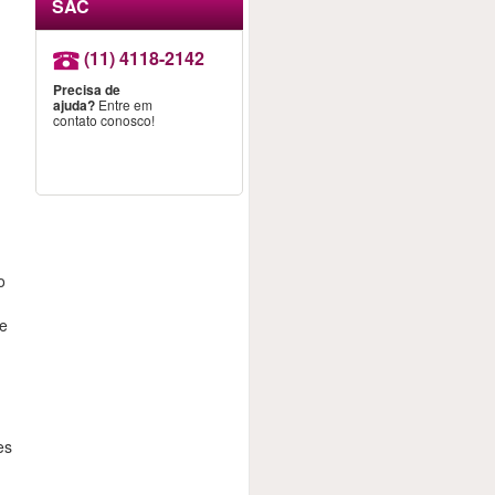
SAC
(11) 4118-2142
Precisa de
ajuda?
Entre em
contato conosco!
o
n
 e
es