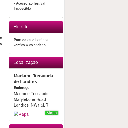
- Acesso ao festival
Impossible
Horário
m
ém
Para datas e horários,
ns
verifica o calendário.
Localização
Madame Tussauds
de Londres
Endereço
Madame Tussauds
Marylebone Road
Londres, NW1 5LR
Mapa
s