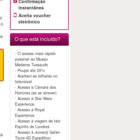
Confirmação
instantânea
Aceita voucher
 o
eletrônico
 o
 e
O que está incluído?
- O acesso mais rápido
possível ao Museu
Madame Tussauds
- Poupe até 25%
- Aceitam-se bilhetes no
telemóvel
- Acesso à Câmara dos
Horrores (se se atrever)
- Acesso à Star Wars
Experience
- Acesso à Royal
Experience
- Acesso à viagem de táxi
Espírito de Londres
- Acesso à Jumanji Safari
as
Tours 4D Expedition