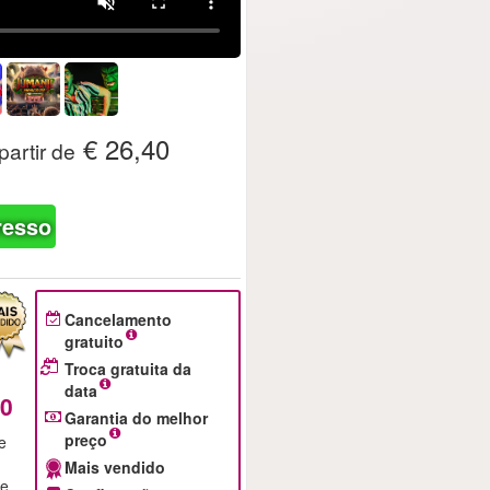
€ 26,40
partir de
resso
Cancelamento
gratuito
Troca gratuita da
data
40
Garantia do melhor
preço
e
Mais vendido
ue