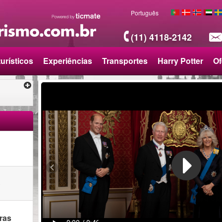
Português
(11) 4118-2142
urísticos
Experiências
Transportes
Harry Potter
Of
o
ras