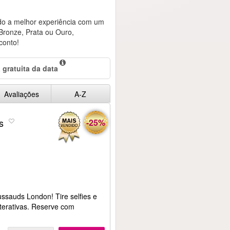
do a melhor experiência com um
Bronze, Prata ou Ouro,
conto!
 gratuita da data
Avaliações
A-Z
s
-25%
sauds London! Tire selfies e
terativas. Reserve com