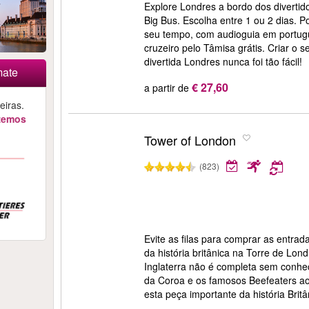
Explore Londres a bordo dos divertid
Big Bus. Escolha entre 1 ou 2 dias. 
seu tempo, com audioguia em portuguê
cruzeiro pelo Tâmisa grátis. Criar o s
divertida Londres nunca foi tão fácil!
mate
€ 27,60
a partir de
iras.
azemos
Tower of London
(823)
Evite as filas para comprar as entra
da história britânica na Torre de Lo
Inglaterra não é completa sem conhe
da Coroa e os famosos Beefeaters a
esta peça importante da história Britâ