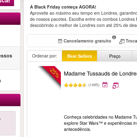
A Black Friday começa AGORA!
Aproveite ao máximo seu tempo em Londres, garantin
de nossos pacotes. Escolha entre os combos Londres 
descobrindo o melhor de Londres com até 25% de des
Cancelamento gratuito
Troca
ressos
Ordenar por:
Best Sellers
Preço
-25%
Madame Tussauds de Londre
a
(1495)
Conheça celebridades no Madame Tus
s
explore Star Wars™ e experiências in
antecedência.