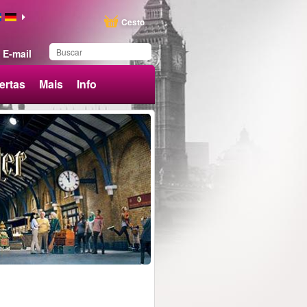
Cesto
E-mail
ertas
Mais
Info
Produto adicionado aos
favoritos