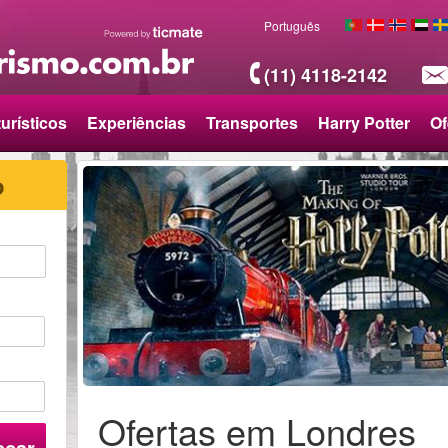
Português
(11) 4118-2142
urísticos
Experiências
Transportes
Harry Potter
Of
o
Ofertas em Londres
scar