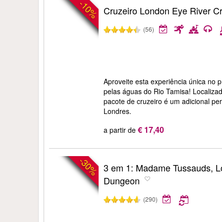
-10%
Cruzeiro London Eye River C
(56)
Aproveite esta experiência única no 
pelas águas do Rio Tamisa! Localiza
pacote de cruzeiro é um adicional pe
Londres.
€ 17,40
a partir de
-30%
3 em 1: Madame Tussauds, L
Dungeon
(290)