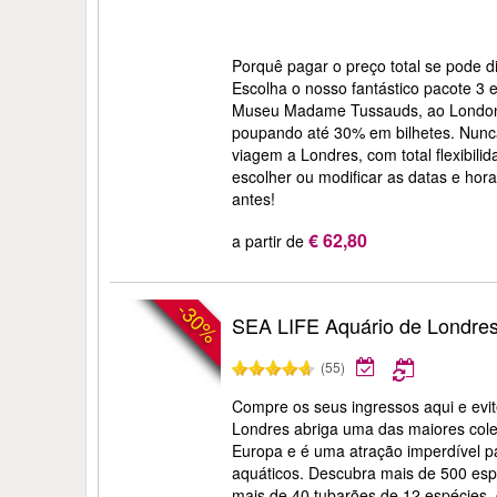
Porquê pagar o preço total se pode d
Escolha o nosso fantástico pacote 3 
Museu Madame Tussauds, ao London
poupando até 30% em bilhetes. Nunca 
viagem a Londres, com total flexibilid
escolher ou modificar as datas e hora
antes!
€ 62,80
a partir de
-30%
SEA LIFE Aquário de Londre
(55)
Compre os seus ingressos aqui e evit
Londres abriga uma das maiores col
Europa e é uma atração imperdível 
aquáticos. Descubra mais de 500 espé
mais de 40 tubarões de 12 espécies,