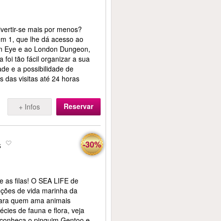
ivertir-se mais por menos?
em 1, que lhe dá acesso ao
 Eye e ao London Dungeon,
foi tão fácil organizar a sua
ade e a possibilidade de
s das visitas até 24 horas
Reservar
+ Infos
s
-30%
e as filas! O SEA LIFE de
eções de vida marinha da
para quem ama animais
cies de fauna e flora, veja
 conheça o pinguim Gentoo e