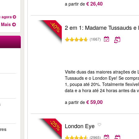
€ 26,40
a partir de
 agora
-40%
Mais
2 em 1: Madame Tussauds e
(1667)
Visite duas das maiores atrações d
Tussauds e o London Eye! Se compra
1, poupa até 20%. Totalmente flexível
data e a hora até 24 horas antes da vi
€ 59,00
a partir de
s
-25%
London Eye
dres
(2965)