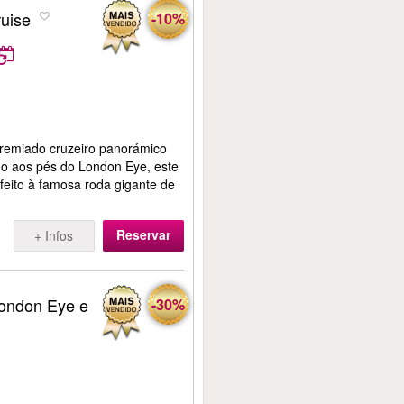
ruise
-10%
premiado cruzeiro panorámico
do aos pés do London Eye, este
rfeito à famosa roda gigante de
Reservar
+ Infos
ondon Eye e
-30%