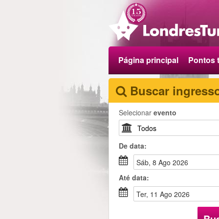
Página principal
Pontos t
Buscar ingress
Selecionar
evento
De
data
:
sáb, 8 Ago 2026
Até
data
:
ter, 11 Ago 2026
Bu