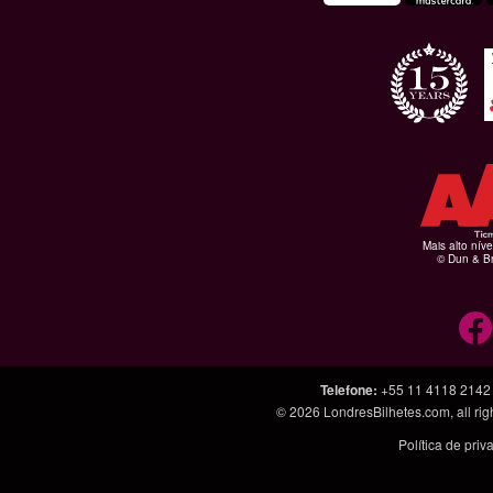
Mais alto níve
© Dun & Br
Telefone
:
+55 11 4118 2142
© 2026
LondresBilhetes.com
, all r
Política de pri