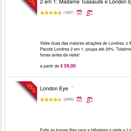
-40%
2 em 1: Madame Tussauds e London 
(1667)
Visite duas das maiores atrações de Londres: 
Pacote Londres 2 em 1, poupa até 20%. Totalmente
horas antes da visita!
€ 59,00
a partir de
-25%
London Eye
(2965)
Evite as longas filas para a bilheteira e visite