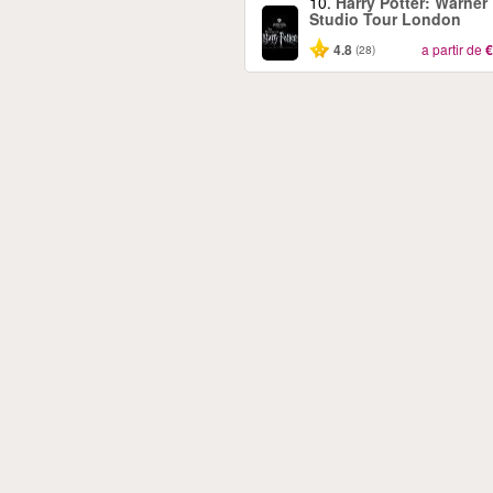
10.
Harry Potter: Warner
Studio Tour London
4.8
a partir de
€
(28)