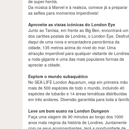
de super-heróis.
Da música à Marvel e à realeza, comece já a preparar
as selfies para momentos imperdíveis!
Aproveite as vistas icónicas do London Eye
Junto ao Tamisa, em frente ao Big Ben, encontrará um
dos cartões-postais de Londres, o London Eye. Desfru
daqui de uma nova e encantadora panorâmica da
cidade, 135 metros acima do nível do mar. Uma
atracção imperdível para qualquer visitante de Londres
a roda-gigante é uma das mais populares formas de
apreciar a cidade.
Explore o mundo subaquático
No SEA LIFE London Aquarium, veja em primeira mão
mais de 500 espécies de todo o mundo, incluindo 40
espécies de tubarão e 14 áreas temáticas distribuídas
em três andares. Diversão garantida para toda a famíli
Leve um bom susto na London Dungeon
Faça uma viagem de 90 minutos ao longo dos 1000
anos mais negros da história de Londres. Juntamente
com os seus acompanhantes, terá a oportunidade de