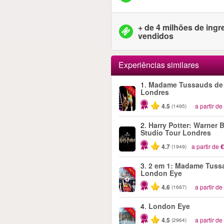
+ de 4 milhões de ing
vendidos
Experiências similares
1.
Madame Tussauds de
-25%
Londres
4.5
a partir de
(1495)
2.
Harry Potter: Warner B
Studio Tour Londres
4.7
a partir de
€
(1949)
3.
2 em 1: Madame Tuss
-40%
London Eye
4.6
a partir de
(1667)
4.
London Eye
-25%
4.5
a partir de
(2964)