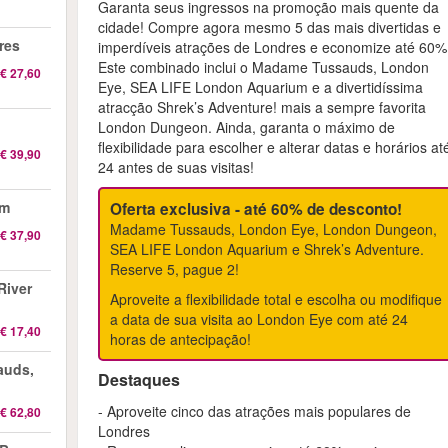
Garanta seus ingressos na promoção mais quente da
cidade! Compre agora mesmo 5 das mais divertidas e
res
imperdíveis atrações de Londres e economize até 60%
Este combinado inclui o Madame Tussauds, London
€ 27,60
Eye, SEA LIFE London Aquarium e a divertidíssima
atracção Shrek’s Adventure! mais a sempre favorita
London Dungeon. Ainda, garanta o máximo de
flexibilidade para escolher e alterar datas e horários at
€ 39,90
24 antes de suas visitas!
am
Oferta exclusiva - até 60% de desconto!
Madame Tussauds, London Eye, London Dungeon,
€ 37,90
SEA LIFE London Aquarium e Shrek’s Adventure.
Reserve 5, pague 2!
River
Aproveite a flexibilidade total e escolha ou modifique
a data de sua visita ao London Eye com até 24
€ 17,40
horas de antecipação!
auds,
Destaques
- Aproveite cinco das atrações mais populares de
€ 62,80
Londres