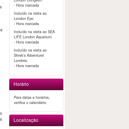
London Dungeon:
- Hora marcada
ra
Incluído na visita ao
London Eye:
- Hora marcada
me
Incluído na visita ao SEA
LIFE London Aquarium:
- Hora marcada
Incluído na visita ao
Shrek’s Adventure!
Londres:
- Hora marcada
Horário
Para datas e horários,
verifica o calendário.
m
ém
ns
Localização