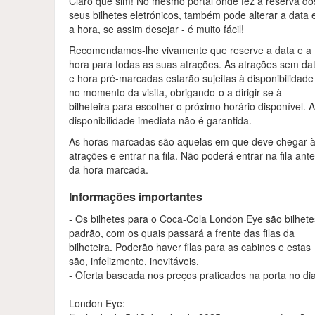
Claro que sim! No mesmo portal onde fez a reserva do
seus bilhetes eletrónicos, também pode alterar a data 
a hora, se assim desejar - é muito fácil!
Recomendamos-lhe vivamente que reserve a data e a
hora para todas as suas atrações. As atrações sem da
e hora pré-marcadas estarão sujeitas à disponibilidade
no momento da visita, obrigando-o a dirigir-se à
bilheteira para escolher o próximo horário disponível. 
disponibilidade imediata não é garantida.
As horas marcadas são aquelas em que deve chegar 
atrações e entrar na fila. Não poderá entrar na fila ant
da hora marcada.
Informações importantes
- Os bilhetes para o Coca-Cola London Eye são bilhete
padrão, com os quais passará a frente das filas da
bilheteira. Poderão haver filas para as cabines e estas
são, infelizmente, inevitáveis.
- Oferta baseada nos preços praticados na porta no dia
London Eye: