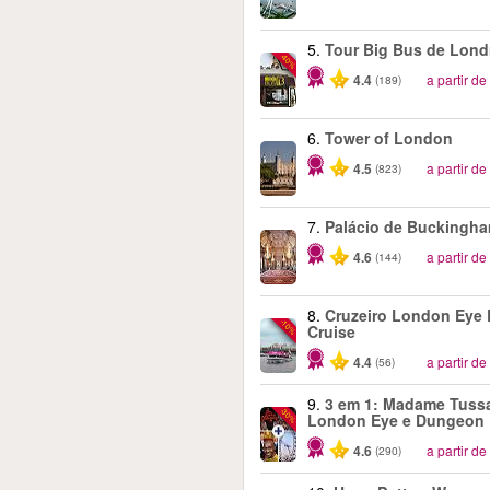
5.
Tour Big Bus de Lond
-40%
4.4
a partir de
(189)
6.
Tower of London
4.5
a partir de
(823)
7.
Palácio de Buckingh
4.6
a partir de
(144)
8.
Cruzeiro London Eye 
-10%
Cruise
4.4
a partir de
(56)
9.
3 em 1: Madame Tuss
-30%
London Eye e Dungeon
4.6
a partir de
(290)