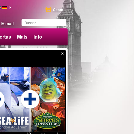
Cesto
E-mail
ertas
Mais
Info
×
Produto adicionado aos
favoritos