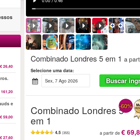
ressos
Combinado Londres 5 em 1
a part
€ 26,40
Selecione uma data:
ros.
Buscar ing
sex, 7 Ago 2026
 161,20
auds e
-60%
Combinado Londres 5
em 1
€ 59,00
€ 69,
4.5
a partir de
(355)
€ 27,60