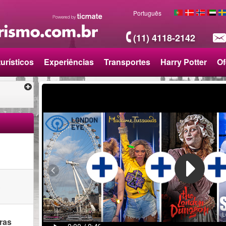
Português
(11) 4118-2142
urísticos
Experiências
Transportes
Harry Potter
Of
o
ras