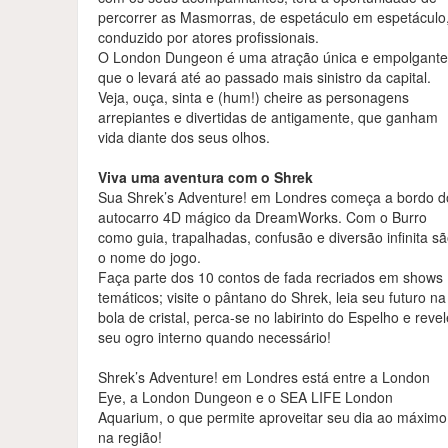
percorrer as Masmorras, de espetáculo em espetáculo
conduzido por atores profissionais.
O London Dungeon é uma atração única e empolgante
que o levará até ao passado mais sinistro da capital.
Veja, ouça, sinta e (hum!) cheire as personagens
arrepiantes e divertidas de antigamente, que ganham
vida diante dos seus olhos.
Viva uma aventura com o Shrek
Sua Shrek’s Adventure! em Londres começa a bordo d
autocarro 4D mágico da DreamWorks. Com o Burro
como guia, trapalhadas, confusão e diversão infinita s
o nome do jogo.
Faça parte dos 10 contos de fada recriados em shows
temáticos; visite o pântano do Shrek, leia seu futuro na
bola de cristal, perca-se no labirinto do Espelho e reve
seu ogro interno quando necessário!
Shrek’s Adventure! em Londres está entre a London
Eye, a London Dungeon e o SEA LIFE London
Aquarium, o que permite aproveitar seu dia ao máximo
na região!