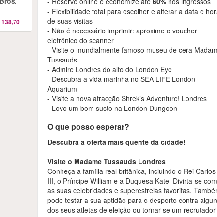
 Bros.
- Reserve online e economize até
60%
nos ingressos
- Flexibilidade total para escolher e alterar a data e ho
de suas visitas
 138,70
- Não é necessário imprimir: aproxime o voucher
eletrônico do scanner
- Visite o mundialmente famoso museu de cera Mada
Tussauds
- Admire Londres do alto do London Eye
- Descubra a vida marinha no SEA LIFE London
Aquarium
- Visite a nova atracção Shrek’s Adventure! Londres
- Leve um bom susto na London Dungeon
O que posso esperar?
Descubra a oferta mais quente da cidade!
Visite o Madame Tussauds Londres
Conheça a família real britânica, incluindo o Rei Carlos
III, o Príncipe William e a Duquesa Kate. Divirta-se co
as suas celebridades e superestrelas favoritas. Tamb
pode testar a sua aptidão para o desporto contra algu
dos seus atletas de eleição ou tornar-se um recrutador