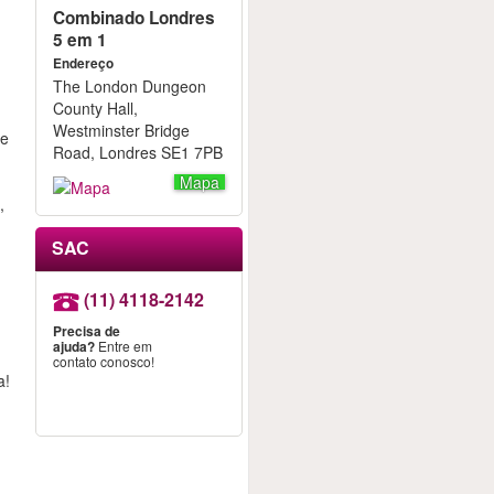
Combinado Londres
5 em 1
Endereço
The London Dungeon
County Hall,
Westminster Bridge
te
Road, Londres SE1 7PB
Mapa
,
SAC
(11) 4118-2142
Precisa de
ajuda?
Entre em
contato conosco!
a!