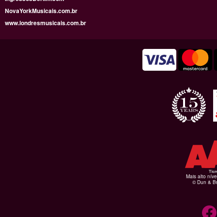
NovaYorkMusicais.com.br
www.londresmusicais.com.br
Mais alto níve
© Dun & Br