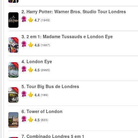
2.
Harry Potter: Warner Bros. Studio Tour Londres
4.7
(1949)
3.
2 em 1: Madame Tussauds e London Eye
-40%
4.6
(1667)
4.
London Eye
-25%
4.5
(2965)
5.
Tour Big Bus de Londres
-40%
4.4
(189)
6.
Tower of London
4.5
(823)
7.
Combinado Londres 5 em 1