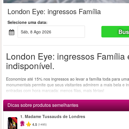
London Eye: ingressos Família
Selecione uma data:
Bus
sáb, 8 Ago 2026
London Eye: ingressos Família
indisponível.
Economize até 15% nos ingressos ao levar a família toda para uma
monumentais permite que seus visitantes admirem a mais bela e i
entradas com hora marcada: menos filas, mais férias!
Dicas sobre produtos semelhantes
1.
Madame Tussauds de Londres
-25%
4.5
(1495)