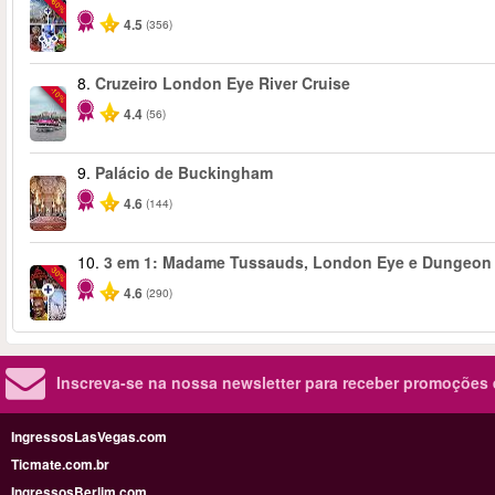
-60%
4.5
(356)
8.
Cruzeiro London Eye River Cruise
-10%
4.4
(56)
9.
Palácio de Buckingham
4.6
(144)
10.
3 em 1: Madame Tussauds, London Eye e Dungeon
-30%
4.6
(290)
Inscreva-se na nossa newsletter para receber promoções
IngressosLasVegas.com
Ticmate.com.br
IngressosBerlim.com