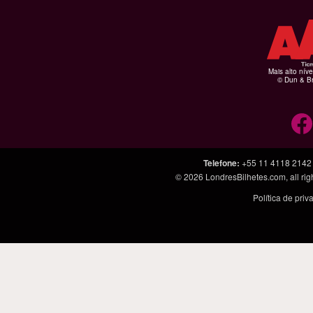
Mais alto níve
© Dun & Br
Telefone
:
+55 11 4118 2142
© 2026
LondresBilhetes.com
, all r
Política de pri