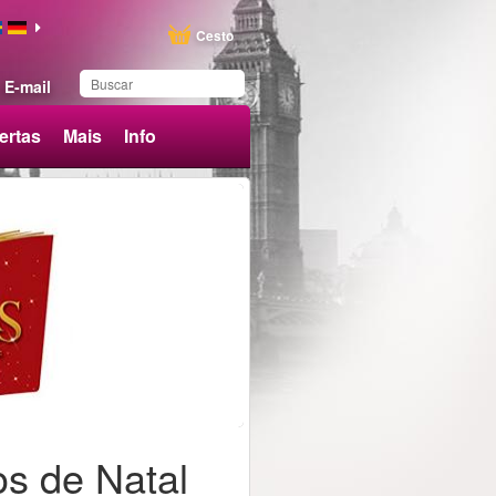
Cesto
E-mail
ertas
Mais
Info
Produto adicionado aos
favoritos
os de Natal