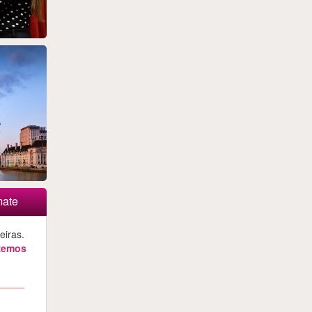
mate
iras.
azemos